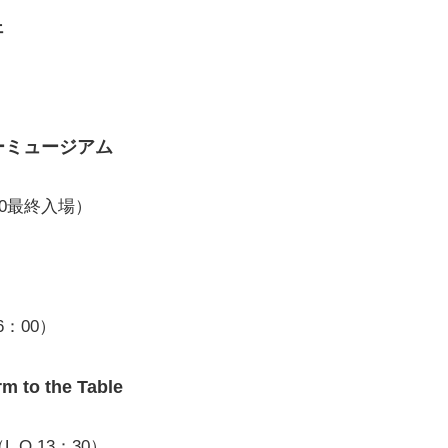
ェ
ーミュージアム
：30最終入場）
16：00）
o the Table
L.O.13：30）