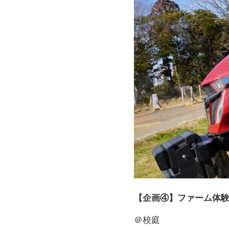
【企画④】ファーム体
＠校庭