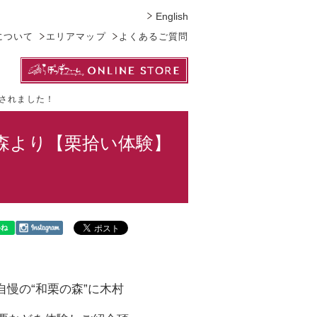
English
について
エリアマップ
よくあるご質問
継されました！
和栗の森より【栗拾い体験】
自慢の“和栗の森”に木村