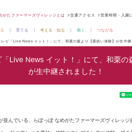
なめがたファーマーズヴィレッジとは
交通アクセス
営業時間・入園
る
育てる
考える・知る
働く
つながる
 フジテレビ「Live News イット！」にて、和栗の森より【栗拾い体験】が生中
テレビ「Live News イット！」にて、
が生中継されました！
木が並んでいる、らぽっぽ なめがたファーマーズヴィレッジ