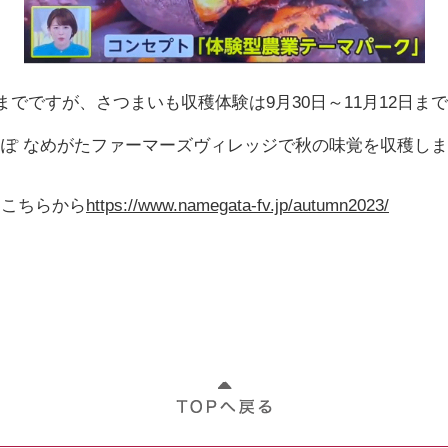
までですが、さつまいも収穫体験は9月30日～11月12日ま
ぽ なめがたファーマーズヴィレッジで秋の味覚を収穫し
はこちらから
https://www.namegata-fv.jp/autumn2023/