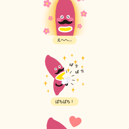
えへへ…
ぱちぱち！